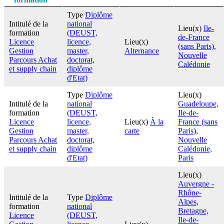
Type
Diplôme
Intitulé de la
national
Lieu(x)
Ile-
formation
(DEUST,
de-France
Licence
licence,
Lieu(x)
(sans Paris),
Gestion
master,
Alternance
Nouvelle
Parcours Achat
doctorat,
Calédonie
et supply chain
diplôme
d'Etat)
Type
Diplôme
Lieu(x)
Intitulé de la
national
Guadeloupe,
formation
(DEUST,
Ile-de-
Licence
licence,
Lieu(x)
À la
France (sans
Gestion
master,
carte
Paris),
Parcours Achat
doctorat,
Nouvelle
et supply chain
diplôme
Calédonie,
d'Etat)
Paris
Lieu(x)
Auvergne -
Rhône-
Intitulé de la
Type
Diplôme
Alpes,
formation
national
Bretagne,
Licence
(DEUST,
Ile-de-