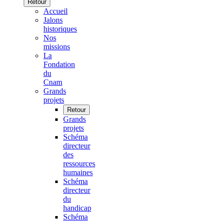
Retour
Accueil
Jalons
historiques
Nos
missions
La
Fondation
du
Cnam
Grands
projets
Retour
Grands
projets
Schéma
directeur
des
ressources
humaines
Schéma
directeur
du
handicap
Schéma