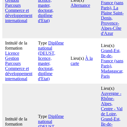
Gestion
licence,
Lieu(x)
France (sans
Parcours
master,
Alternance
Paris), La
Commerce et
doctorat,
Plaine Saint-
développement
diplôme
Denis,
international
d'Etat)
Provence-
Alpes-Côte
d'Azur
Intitulé de la
Type
Diplôme
Lieu(x)
formation
national
Grand-Est,
Licence
(DEUST,
Ile-de-
Gestion
licence,
Lieu(x)
À la
France (sans
Parcours
master,
carte
Paris),
Commerce et
doctorat,
Madagascar,
développement
diplôme
Paris
international
d'Etat)
Lieu(x)
Auvergne -
Rhône-
Alpes,
Centre - Val
de Loire,
Type
Diplôme
Intitulé de la
Grand-Est,
national
formation
Ile-de-
(DEUST,