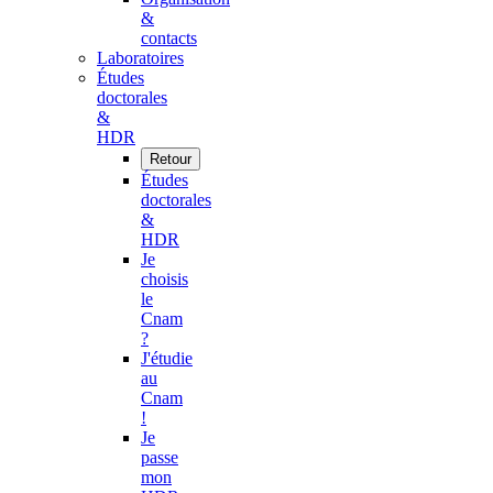
&
contacts
Laboratoires
Études
doctorales
&
HDR
Retour
Études
doctorales
&
HDR
Je
choisis
le
Cnam
?
J'étudie
au
Cnam
!
Je
passe
mon