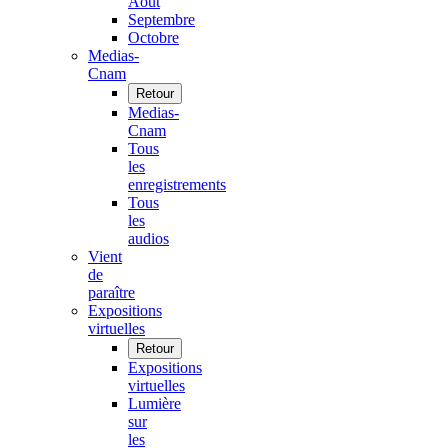
Août
Septembre
Octobre
Medias-
Cnam
Retour
Medias-
Cnam
Tous
les
enregistrements
Tous
les
audios
Vient
de
paraître
Expositions
virtuelles
Retour
Expositions
virtuelles
Lumière
sur
les