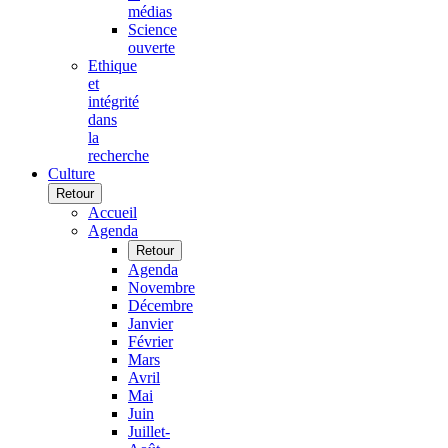
médias
Science
ouverte
Ethique
et
intégrité
dans
la
recherche
Culture
Retour
Accueil
Agenda
Retour
Agenda
Novembre
Décembre
Janvier
Février
Mars
Avril
Mai
Juin
Juillet-