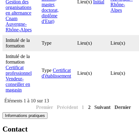
Gestion des
Lieu(x)
Initial
master,
Rhône-
organisations
doctorat,
Alpes
en alternance
diplôme
Cnam
d'Etat)
Auvergne-
Rhône-Alpes
Intitulé de la
Type
Lieu(x)
Lieu(x)
formation
Intitulé de la
formation
Certificat
Type
Certificat
professionnel
Lieu(x)
Lieu(x)
d'établissement
Vendeur-
conseiller en
magasin
Éléments 1 à 10 sur 13
Premier
Précédent
1
2
Suivant
Dernier
Informations pratiques
Contact