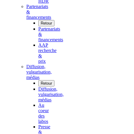
HDR
Partenariats
&
financements
Retour
Partenariats
&
financements
AAP
recherche
&
prix
Diffusion,
vulgarisation,
médias
Retour
Diffusion,
vulgarisation,
médias
Au
coeur
des
labos
Presse
&