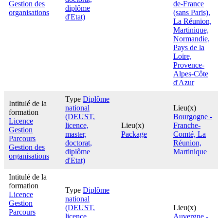
Gestion des
de-France
diplôme
organisations
(sans Paris),
d'Etat)
La Réunion,
Martinique,
Normandie,
Pays de la
Loire,
Provence-
Alpes-Côte
d'Azur
Type
Diplôme
Intitulé de la
national
Lieu(x)
formation
(DEUST,
Bourgogne -
Licence
licence,
Lieu(x)
Franche-
Gestion
master,
Package
Comté, La
Parcours
doctorat,
Réunion,
Gestion des
diplôme
Martinique
organisations
d'Etat)
Intitulé de la
formation
Type
Diplôme
Licence
national
Gestion
(DEUST,
Lieu(x)
Parcours
licence,
Auvergne -