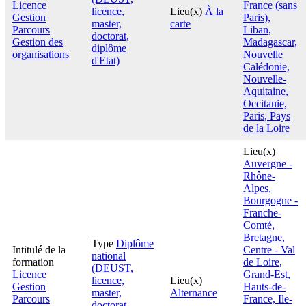
Licence
France (sans
licence,
Lieu(x)
À la
Gestion
Paris),
master,
carte
Parcours
Liban,
doctorat,
Gestion des
Madagascar,
diplôme
organisations
Nouvelle
d'Etat)
Calédonie,
Nouvelle-
Aquitaine,
Occitanie,
Paris, Pays
de la Loire
Lieu(x)
Auvergne -
Rhône-
Alpes,
Bourgogne -
Franche-
Comté,
Bretagne,
Type
Diplôme
Intitulé de la
Centre - Val
national
formation
de Loire,
(DEUST,
Licence
Grand-Est,
licence,
Lieu(x)
Gestion
Hauts-de-
master,
Alternance
Parcours
France, Ile-
doctorat,