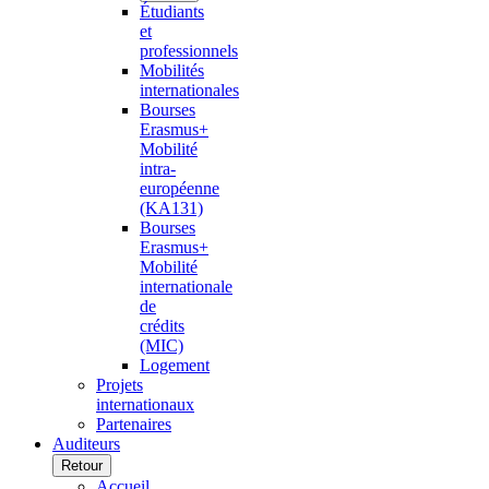
Étudiants
et
professionnels
Mobilités
internationales
Bourses
Erasmus+
Mobilité
intra-
européenne
(KA131)
Bourses
Erasmus+
Mobilité
internationale
de
crédits
(MIC)
Logement
Projets
internationaux
Partenaires
Auditeurs
Retour
Accueil