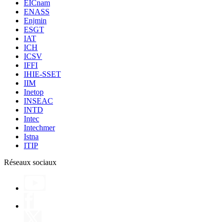
EICnam
ENASS
Enjmin
ESGT
IAT
ICH
ICSV
IFFI
IHIE-SSET
IIM
Inetop
INSEAC
INTD
Intec
Intechmer
Istna
ITIP
Réseaux sociaux