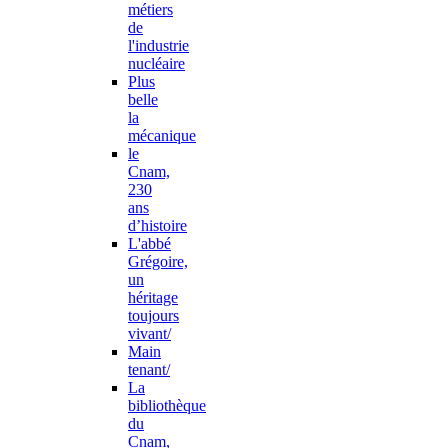
métiers
de
l'industrie
nucléaire
Plus
belle
la
mécanique
le
Cnam,
230
ans
d’histoire
L'abbé
Grégoire,
un
héritage
toujours
vivant/
Main
tenant/
La
bibliothèque
du
Cnam,