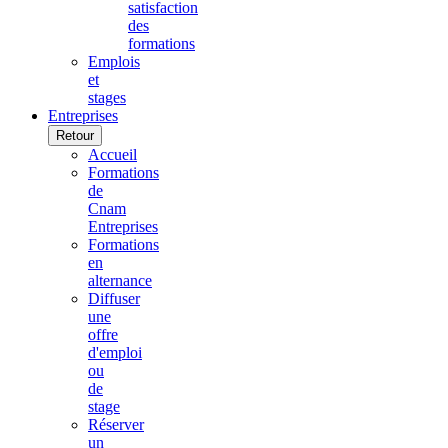
satisfaction
des
formations
Emplois
et
stages
Entreprises
Retour
Accueil
Formations
de
Cnam
Entreprises
Formations
en
alternance
Diffuser
une
offre
d'emploi
ou
de
stage
Réserver
un