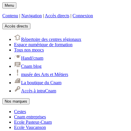
Menu
Contenu
|
Navigation
|
Accès directs
|
Connexion
Accès directs
Répertoire des centres régionaux
Espace numérique de formation
Tous nos moocs
Handi'cnam
Cnam blog
musée des Arts et Métiers
La boutique du Cnam
Accès à intraCnam
Nos marques
Cestes
Cnam entreprises
Ecole Pasteur-Cnam
Ecole Vaucanson