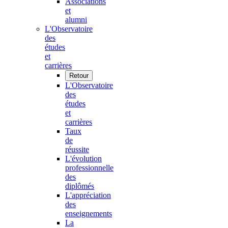
Associations
et
alumni
L'Observatoire
des
études
et
carrières
Retour
L'Observatoire
des
études
et
carrières
Taux
de
réussite
L'évolution
professionnelle
des
diplômés
L'appréciation
des
enseignements
La