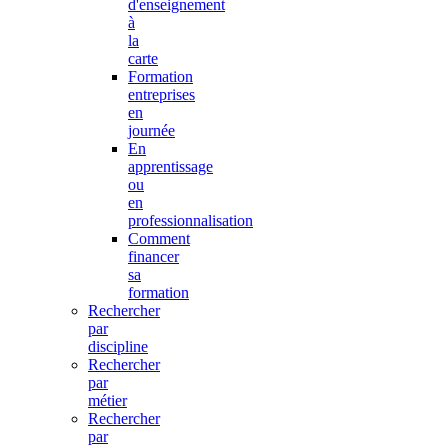
d'enseignement
à
la
carte
Formation
entreprises
en
journée
En
apprentissage
ou
en
professionnalisation
Comment
financer
sa
formation
Rechercher
par
discipline
Rechercher
par
métier
Rechercher
par