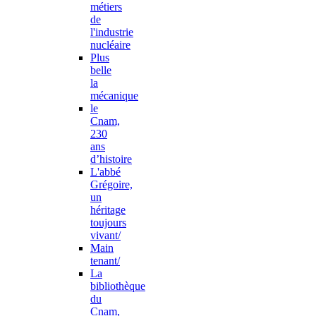
métiers
de
l'industrie
nucléaire
Plus
belle
la
mécanique
le
Cnam,
230
ans
d’histoire
L'abbé
Grégoire,
un
héritage
toujours
vivant/
Main
tenant/
La
bibliothèque
du
Cnam,