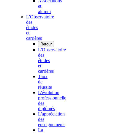
Associations
et
alumni
L'Observatoire
des
études
et
carrières
Retour
L'Observatoire
des
études
et
carrières
Taux
de
réussite
L'évolution
professionnelle
des
diplômés
L'appréciation
des
enseignements
La