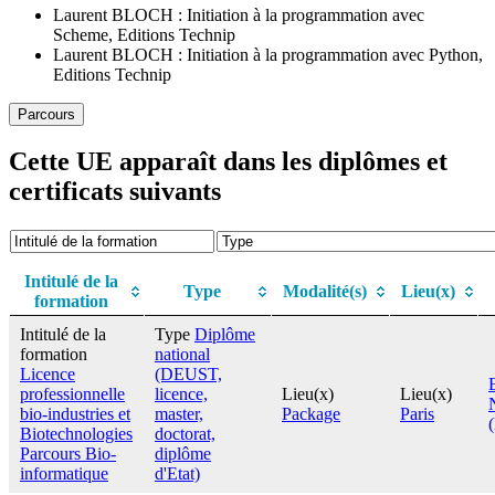
Laurent BLOCH : Initiation à la programmation avec
Scheme, Editions Technip
Laurent BLOCH : Initiation à la programmation avec Python,
Editions Technip
Parcours
Cette UE apparaît dans les diplômes et
certificats suivants
Intitulé de la
Type
Modalité(s)
Lieu(x)
formation
Intitulé de la
Type
Diplôme
formation
national
Licence
(DEUST,
professionnelle
licence,
Lieu(x)
Lieu(x)
bio-industries et
master,
Package
Paris
Biotechnologies
doctorat,
Parcours Bio-
diplôme
informatique
d'Etat)