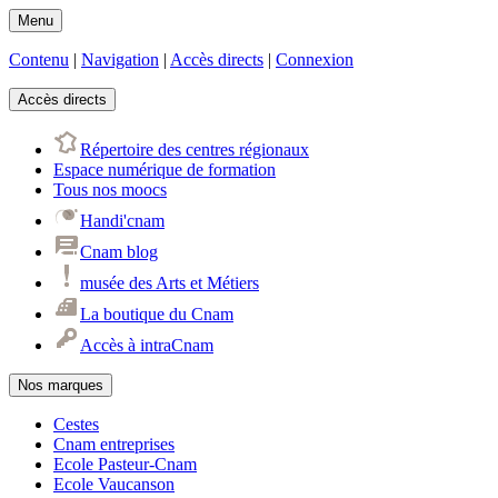
Menu
Contenu
|
Navigation
|
Accès directs
|
Connexion
Accès directs
Répertoire des centres régionaux
Espace numérique de formation
Tous nos moocs
Handi'cnam
Cnam blog
musée des Arts et Métiers
La boutique du Cnam
Accès à intraCnam
Nos marques
Cestes
Cnam entreprises
Ecole Pasteur-Cnam
Ecole Vaucanson