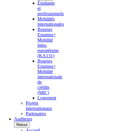
Étudiants
et
professionnels
Mobilités
internationales
Bourses
Erasmus+
Mobilité
intra-
européenne
(KA131)
Bourses
Erasmus+
Mobilité
internationale
de
crédits
(MIC)
Logement
Projets
internationaux
Partenaires
Auditeurs
Retour
Accueil