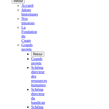
Retour
Accueil
Jalons
historiques
Nos
missions
La
Fondation
du
Cnam
Grands
projets
Retour
Grands
projets
Schéma
directeur
des
ressources
humaines
Schéma
directeur
du
handicap
Schéma