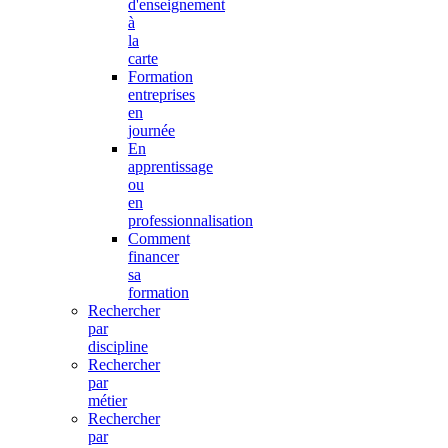
d'enseignement
à
la
carte
Formation
entreprises
en
journée
En
apprentissage
ou
en
professionnalisation
Comment
financer
sa
formation
Rechercher
par
discipline
Rechercher
par
métier
Rechercher
par