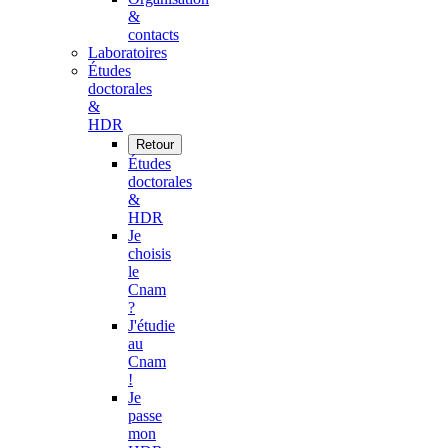
&
contacts
Laboratoires
Études
doctorales
&
HDR
Retour
Études
doctorales
&
HDR
Je
choisis
le
Cnam
?
J'étudie
au
Cnam
!
Je
passe
mon