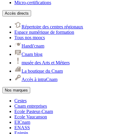
Micro-certifications
Accès directs
Répertoire des centres régionaux
Espace numérique de formation
Tous nos moocs
Handi'cnam
Cnam blog
musée des Arts et Métiers
La boutique du Cnam
Accès à intraCnam
Nos marques
Cestes
Cnam entreprises
Ecole Pasteur-Cnam
Ecole Vaucanson
EICnam
ENASS
Enjmin