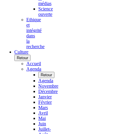
médias
Science
ouverte
Ethique
et
intégrité
dans
la
recherche
Culture
Retour
Accueil
Agenda
Retour
Agenda
Novembre
Décembre
Janvier
Février
Mars
Avril
Mai
Juin
Juillet-