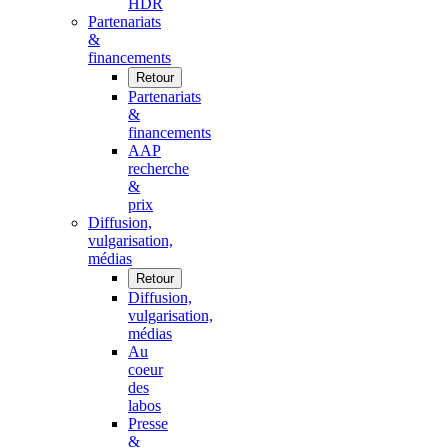
HDR
Partenariats
&
financements
Retour
Partenariats
&
financements
AAP
recherche
&
prix
Diffusion,
vulgarisation,
médias
Retour
Diffusion,
vulgarisation,
médias
Au
coeur
des
labos
Presse
&