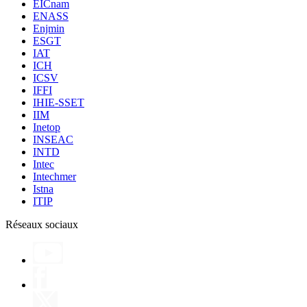
EICnam
ENASS
Enjmin
ESGT
IAT
ICH
ICSV
IFFI
IHIE-SSET
IIM
Inetop
INSEAC
INTD
Intec
Intechmer
Istna
ITIP
Réseaux sociaux