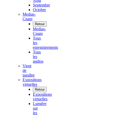
Août
Septembre
Octobre
Medias-
Cnam
Retour
Medias-
Cnam
Tous
les
enregistrements
Tous
les
audios
Vient
de
paraître
Expositions
virtuelles
Retour
Expositions
virtuelles
Lumière
sur
les