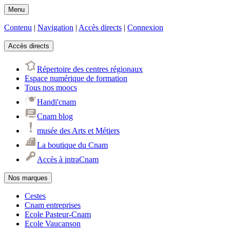
Menu
Contenu
|
Navigation
|
Accès directs
|
Connexion
Accès directs
Répertoire des centres régionaux
Espace numérique de formation
Tous nos moocs
Handi'cnam
Cnam blog
musée des Arts et Métiers
La boutique du Cnam
Accès à intraCnam
Nos marques
Cestes
Cnam entreprises
Ecole Pasteur-Cnam
Ecole Vaucanson