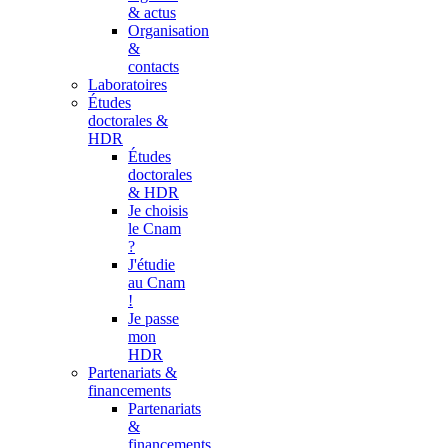
& actus
Organisation
&
contacts
Laboratoires
Études
doctorales &
HDR
Études
doctorales
& HDR
Je choisis
le Cnam
?
J'étudie
au Cnam
!
Je passe
mon
HDR
Partenariats &
financements
Partenariats
&
financements