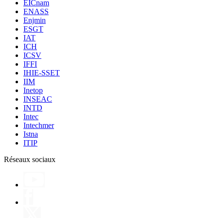
EICnam
ENASS
Enjmin
ESGT
IAT
ICH
ICSV
IFFI
IHIE-SSET
IIM
Inetop
INSEAC
INTD
Intec
Intechmer
Istna
ITIP
Réseaux sociaux