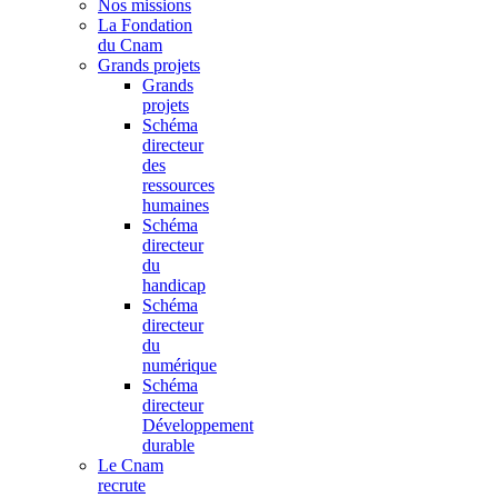
Nos missions
La Fondation
du Cnam
Grands projets
Grands
projets
Schéma
directeur
des
ressources
humaines
Schéma
directeur
du
handicap
Schéma
directeur
du
numérique
Schéma
directeur
Développement
durable
Le Cnam
recrute