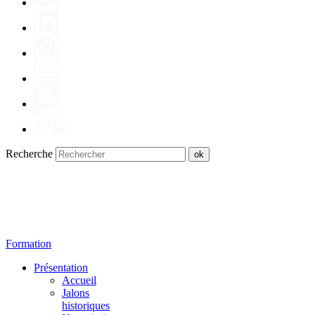
Recherche
Form
at
io
n
Présentation
Accueil
Jalons
historiques