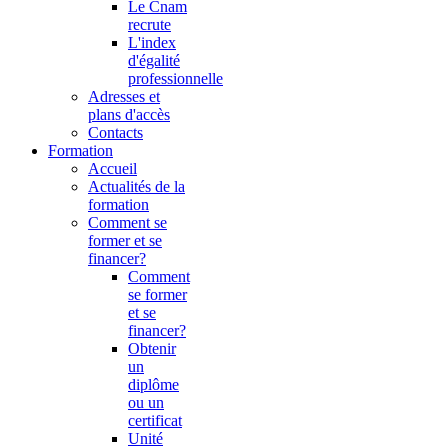
Le Cnam
recrute
L'index
d'égalité
professionnelle
Adresses et
plans d'accès
Contacts
Formation
Accueil
Actualités de la
formation
Comment se
former et se
financer?
Comment
se former
et se
financer?
Obtenir
un
diplôme
ou un
certificat
Unité